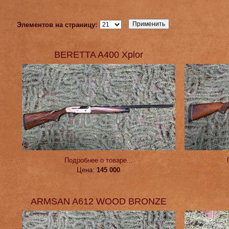
Элементов на страницу:
BERETTA A400 Xplor
Подробнее о товаре...
Цена:
145 000
ARMSAN A612 WOOD BRONZE