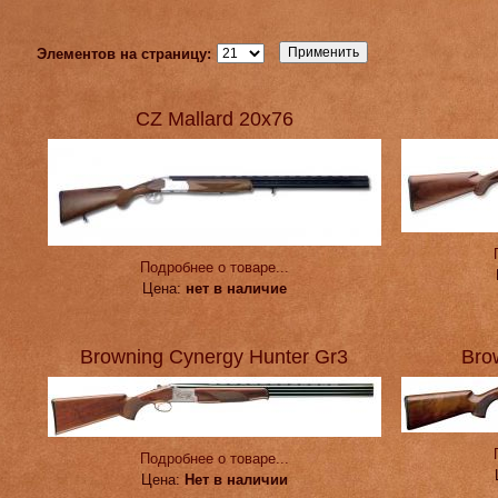
Элементов на страницу:
CZ Mallard 20х76
Подробнее о товаре...
Цена:
нет в наличие
Browning Cynergy Hunter Gr3
Bro
Подробнее о товаре...
Цена:
Нет в наличии