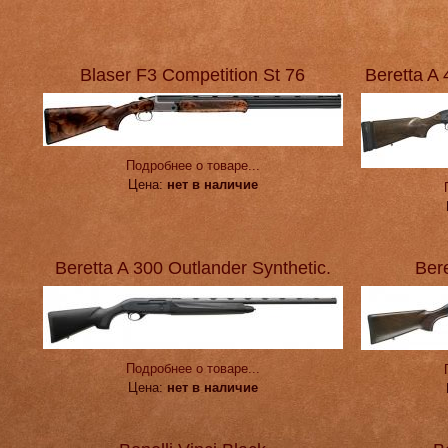
Blaser F3 Competition St 76
Beretta A 
Подробнее о товаре...
Цена:
нет в наличие
Beretta A 300 Outlander Synthetic.
Ber
Подробнее о товаре...
Цена:
нет в наличие