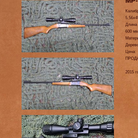
МР
Калиб
5,56х4
Длина
600 м
Матер
Дерев
Цена:
ПРОД
2015 г