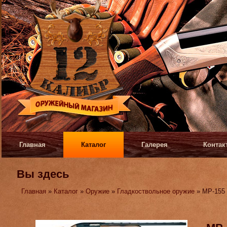
Главная
Каталог
Галерея
Контак
Вы здесь
Главная
»
Каталог
»
Оружие
»
Гладкоствольное оружие
» МР-155