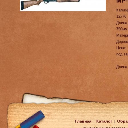
МР-
Калиб
12х76
Длина
750мм
Матер
Дерев
Цена:
под за
Длина 
Главная
Каталог
Обра
|
|