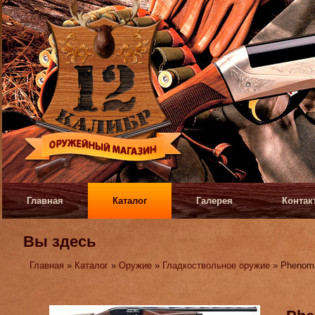
Главная
Каталог
Галерея
Контак
Вы здесь
Главная
»
Каталог
»
Оружие
»
Гладкоствольное оружие
» Phenom