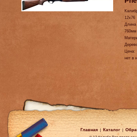
Phe
Калиб
12х76
Длина
760мм
Матер
Дерев
Цена:
нет в 
.
Главная
Каталог
Обра
|
|