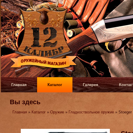
Главная
Каталог
Галерея
Контак
Вы здесь
Главная
»
Каталог
»
Оружие
»
Гладкоствольное оружие
» Stoeger