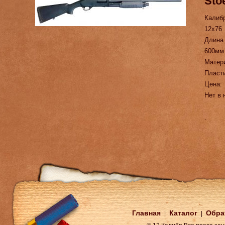
Sto
Калиб
12х76
Длина
600мм
Матер
Пласт
Цена:
Нет в 
.
Главная
Каталог
Обра
|
|