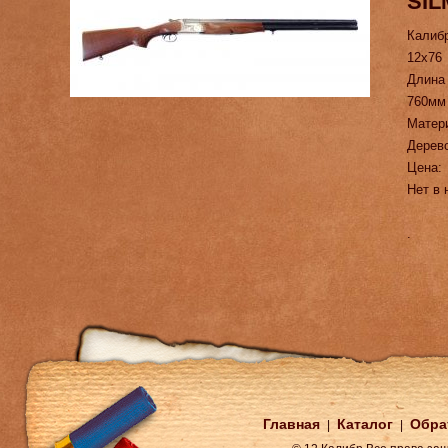
SIL
Калиб
12х76
Длина
760мм
Матер
Дерев
Цена:
Нет в 
.
Главная
Каталог
Обра
|
|