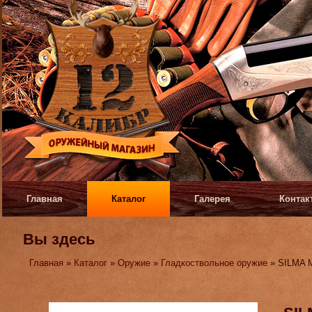
Главная
Каталог
Галерея
Контак
Вы здесь
Главная
»
Каталог
»
Оружие
»
Гладкоствольное оружие
» SILMA M