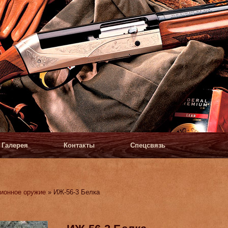
Галерея
Контакты
Спецсвязь
ионное оружие
» ИЖ-56-3 Белка