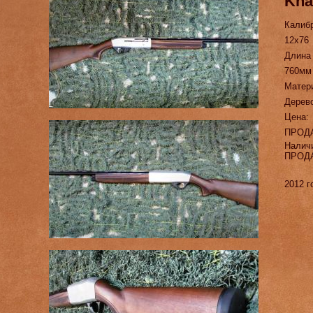
Kha
Калиб
12х76
Длина
760мм
Матер
Дерев
Цена:
ПРОД
Налич
ПРОД
2012 г