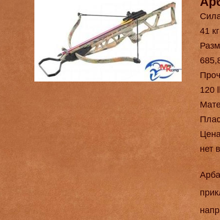
Ар
Сила
41 кг
Разм
685,
Проч
120 
Мат
Плас
Цен
нет 
Арба
прик
напр