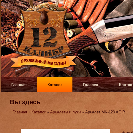
Главная
Каталог
Галерея
Контак
Вы здесь
Главная
»
Каталог
»
Арбалеты и луки
» Арбалет MK-120 AC R