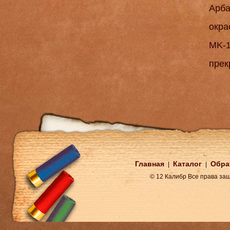
Арба
окра
MK-1
прек
Главная
Каталог
Обра
|
|
© 12 Калибр Все права з