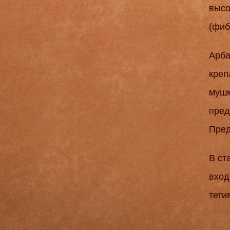
высо
(фиб
Арба
креп
мушк
пред
Пред
В ст
вход
тети