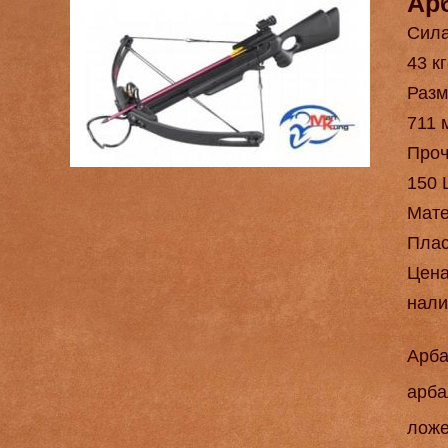
Ар
Сила
43 кг
Разм
711 
Проч
150 
Мат
Плас
Цен
нали
Арба
арба
ложе