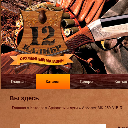
Главная
Каталог
Галерея
Контак
Вы здесь
Главная
»
Каталог
»
Арбалеты и луки
» Арбалет MK-250 A1B R