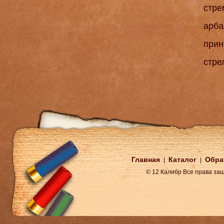
стре
арба
прин
стре
Главная
Каталог
Обра
|
|
© 12 Калибр Все права з