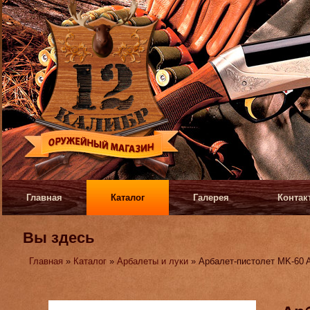
Главная
Каталог
Галерея
Контак
Вы здесь
Главная
»
Каталог
»
Арбалеты и луки
» Арбалет-пистолет MK-60 