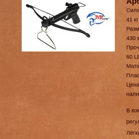
Арб
Сила
41 кг
Разм
430 
Проч
60 L
Мат
Плас
Цен
нали
В ко
регу
Лёгк