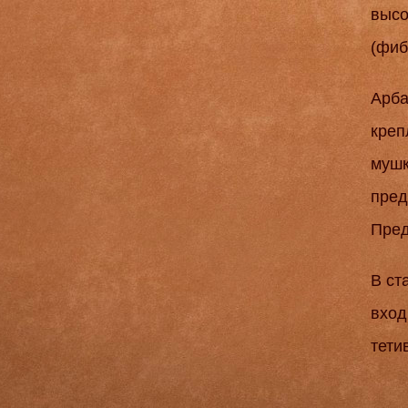
высо
(фиб
Арба
креп
мушк
пред
Пред
В ст
вход
тети