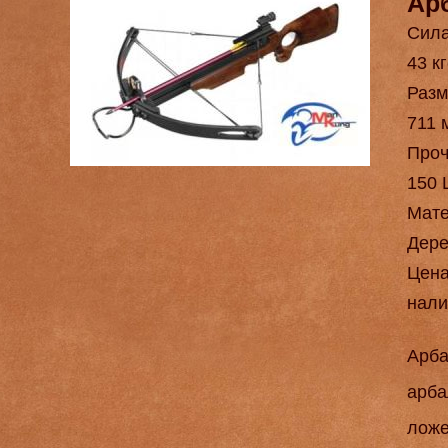
Ар
Сила
43 кг
Разм
711 
Проч
150 
Мат
Дере
Цен
нали
Арба
арба
ложе