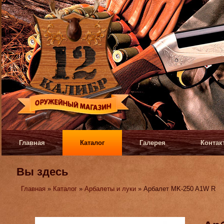
Главная
Каталог
Галерея
Контак
Вы здесь
Главная
»
Каталог
»
Арбалеты и луки
» Арбалет MK-250 A1W R