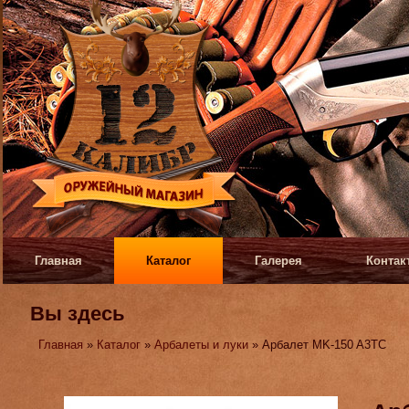
Главная
Каталог
Галерея
Контак
Вы здесь
Главная
»
Каталог
»
Арбалеты и луки
» Арбалет MK-150 A3TC