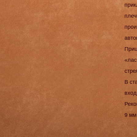
прик
плеч
прои
авто
Приц
«лас
стре
В ст
вход
Реко
9 мм