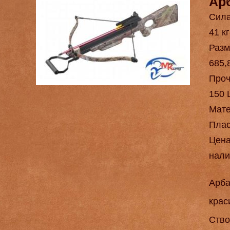
Ар
Сила
41 кг
Разм
685,
Проч
150 
Мат
Плас
Цен
нали
Арба
крас
Ство