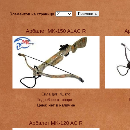
Элементов на страницу
Арбалет MK-150 A1AC R
А
Сила дуг:
41 кгс
Подробнее о товаре...
Цена:
нет в наличие
Арбалет MK-120 AC R