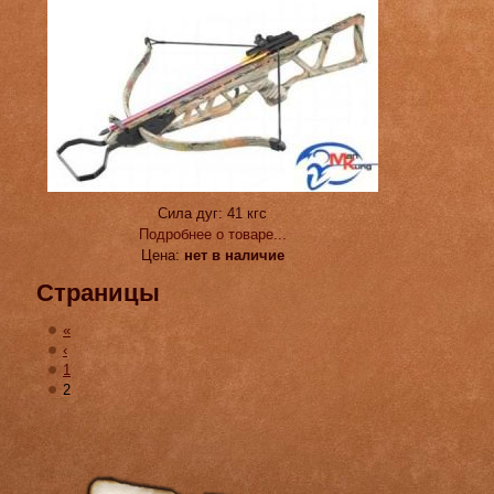
Сила дуг:
41 кгс
Подробнее о товаре...
Цена:
нет в наличие
Страницы
«
‹
1
2