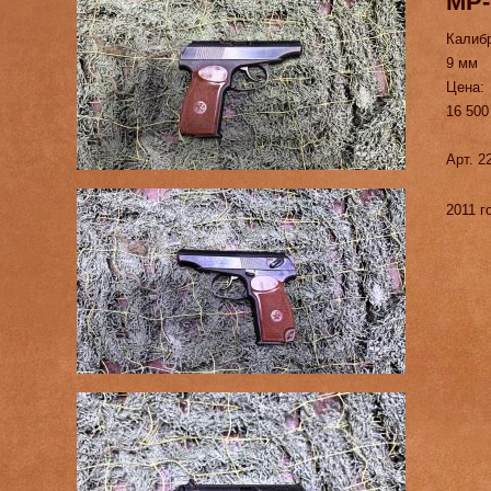
МР-
Калиб
9 мм
Цена:
16 500
Арт. 2
2011 г