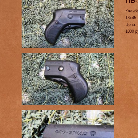
ПБ-
Калиб
18х45
Цена:
1000 р
.