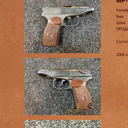
МР-
Калиб
9мм.
Цена:
ПРОД
Состоя
2009 г