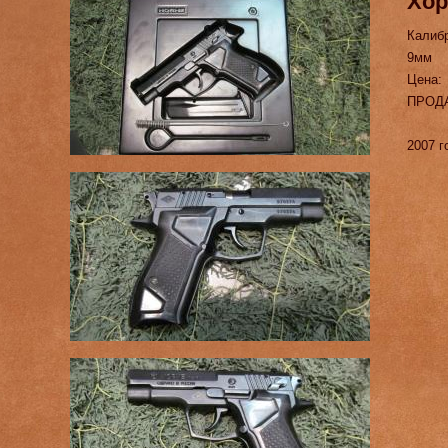
Хор
Калиб
9мм
Цена:
ПРОД
2007 г