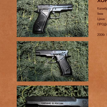
ХО
Калиб
9мм
Цена:
ПРОД
2006г.