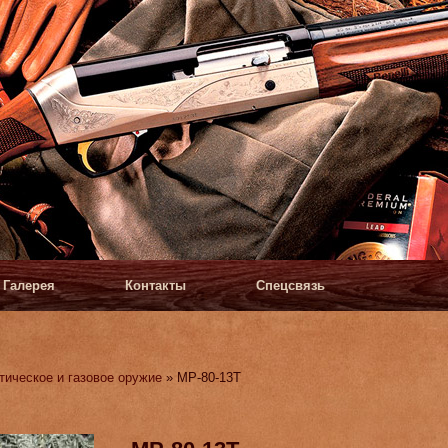
Галерея
Контакты
Спецсвязь
тическое и газовое оружие
» МР-80-13Т