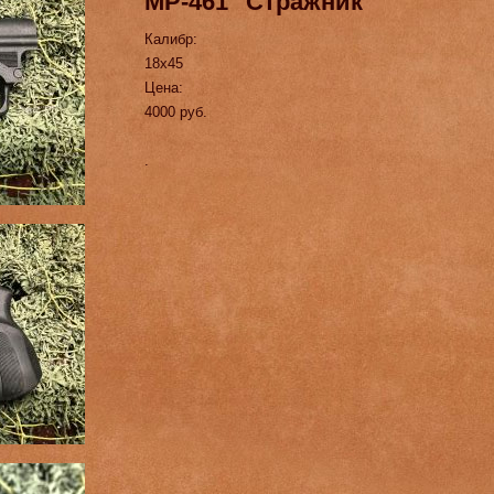
МР-461 "Стражник"
Калибр:
18х45
Цена:
4000 руб.
.