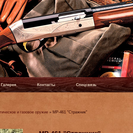
Галерея
Контакты
Спецсвязь
тическое и газовое оружие
» МР-461 "Стражник"