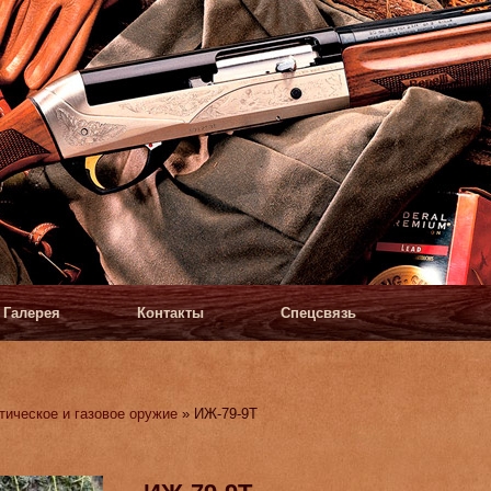
Галерея
Контакты
Спецсвязь
тическое и газовое оружие
» ИЖ-79-9Т