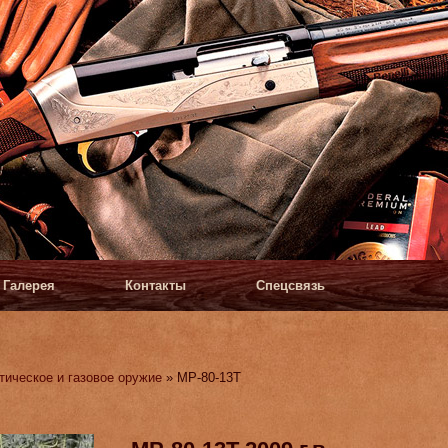
Галерея
Контакты
Спецсвязь
тическое и газовое оружие
» МР-80-13Т