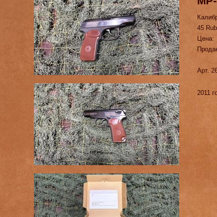
МР-
Калиб
45 Rub
Цена:
Прода
Арт. 2
2011 г