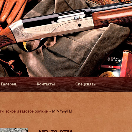
Галерея
Контакты
Спецсвязь
тическое и газовое оружие
» МР-79-9ТМ