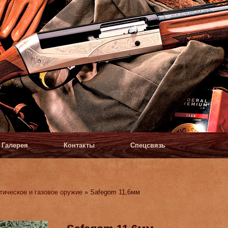
Галерея
Контакты
Спецсвязь
тическое и газовое оружие
» Safegom 11,6мм