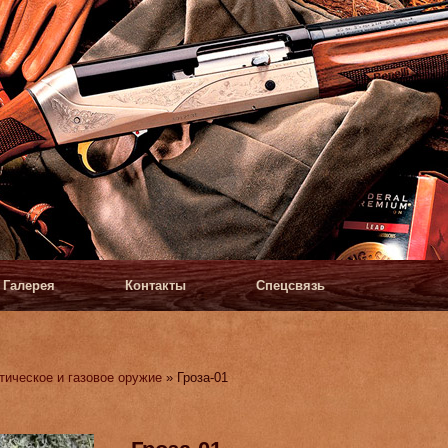
Галерея
Контакты
Спецсвязь
тическое и газовое оружие
» Гроза-01