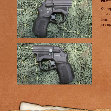
МР-
Калиб
18х45
Цена:
ПРОД
...