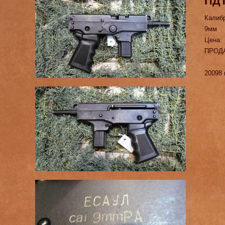
ПДТ
Калиб
9мм
Цена:
ПРОД
20098 