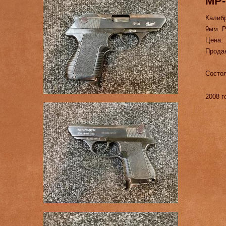
МР-
Калиб
9мм. Р
Цена:
Прода
Состоя
2008 г