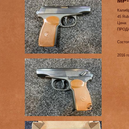
МР-
Калиб
45 Rub
Цена:
ПРОД
Состоя
2016 г