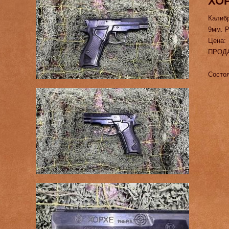
ХО
Калиб
9мм. Р
Цена:
ПРОД
Состоя