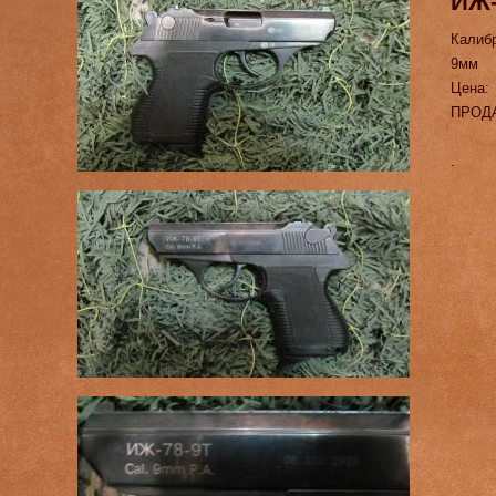
ИЖ-
Калиб
9мм
Цена:
ПРОД
.