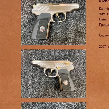
ИЖ-
Калиб
9мм. Р
Цена:
Прода
Состо
2007 г