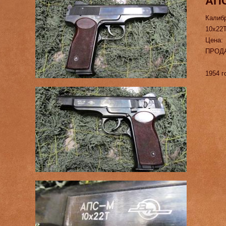
АП
Калиб
10х22
Цена:
ПРОД
1954 г