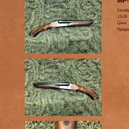
МР-
Калиб
12х35
Цена:
Прода