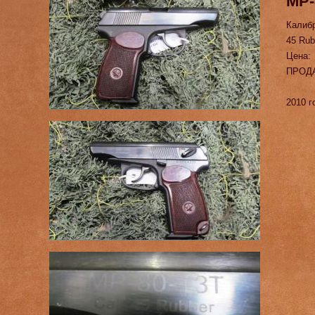
МР-
Калиб
45 Rub
Цена:
ПРОД
2010 г