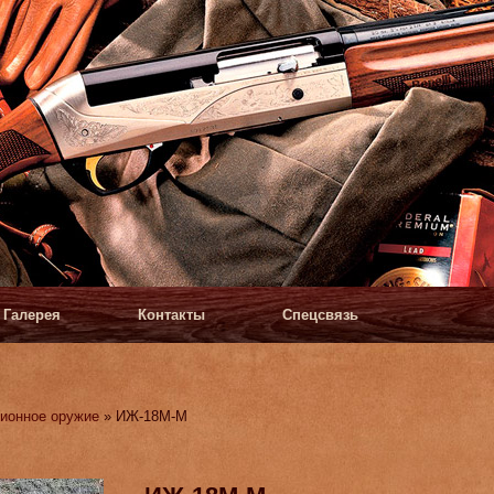
Галерея
Контакты
Спецсвязь
ионное оружие
» ИЖ-18М-М