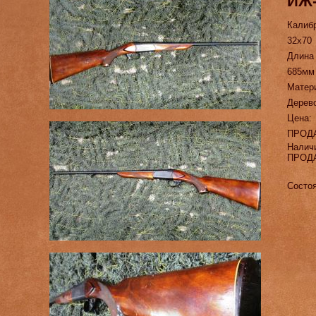
ИЖ-
Калиб
32х70
Длина
685мм
Матер
Дерев
Цена:
ПРОД
Налич
ПРОД
Состоя