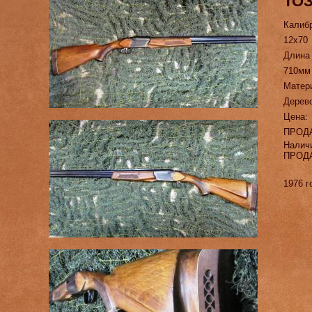
ТОЗ
Калиб
12х70
Длина
710мм
Матер
Дерево
Цена:
ПРОД
Налич
ПРОД
1976 г