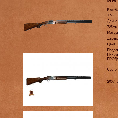
ИЖ
Калиб
12х76
Длина
725мм
Матер
Дерев
Цена:
Прода
Налич
ПРОД
Состоя
2007 г