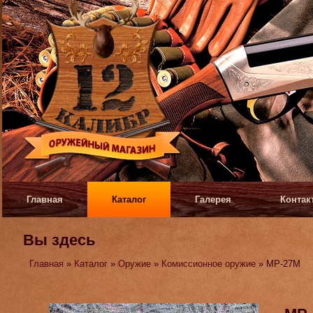
Главная
Каталог
Галерея
Контак
Вы здесь
Главная
»
Каталог
»
Оружие
»
Комиссионное оружие
» МР-27М