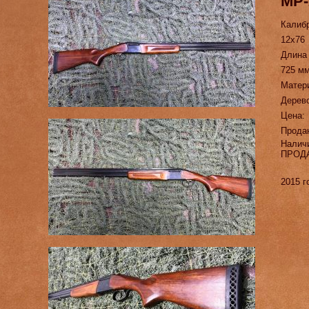
МР-
Калиб
12х76
Длина
725 м
Матер
Дерево
Цена:
Прода
Налич
ПРОД
2015 г