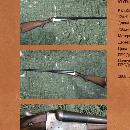
ИЖ-
Калиб
12х70
Длина
730мм
Матер
Дерев
Цена:
ПРОД
Налич
ПРОД
1969 г