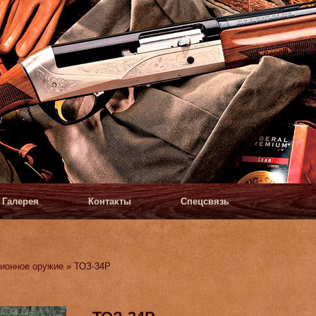
Галерея
Контакты
Спецсвязь
ионное оружие
» ТОЗ-34Р