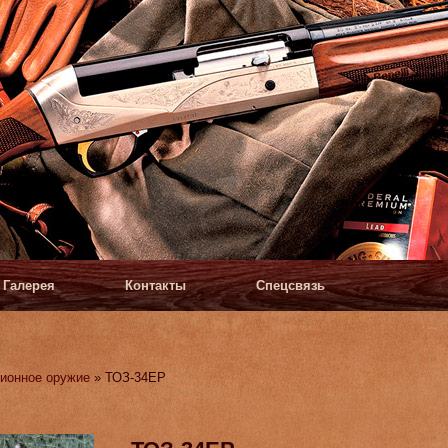
Галерея
Контакты
Спецсвязь
ионное оружие
» ТОЗ-34ЕР