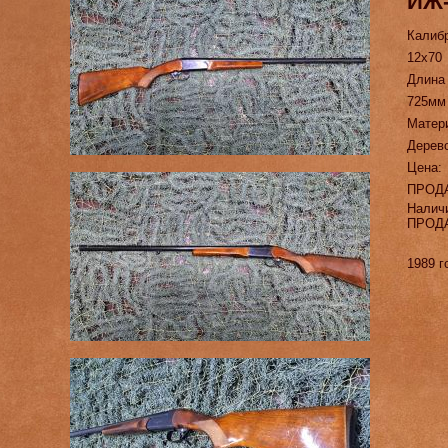
ИЖ
Калиб
12х70
Длина
725мм
Матер
Дерев
Цена:
ПРОД
Налич
ПРОД
1989 г