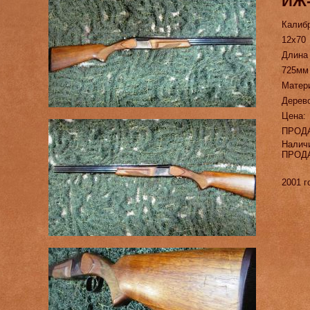
ИЖ
Калиб
12х70
Длина
725мм
Матер
Дерев
Цена:
ПРОД
Налич
ПРОД
2001 г