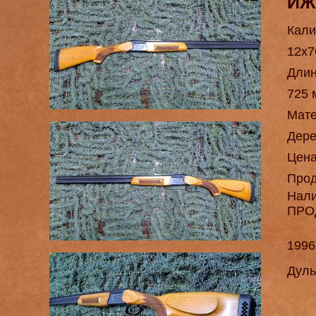
ИЖ
Кали
12х7
Длин
725 
Мат
Дере
Цен
Про
Нал
ПРО
1996
Дуль