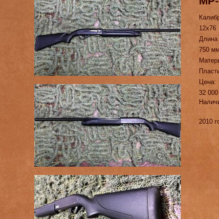
МР-
Калиб
12х76
Длина
750 м
Матер
Пласт
Цена:
32 000
Налич
2010 г